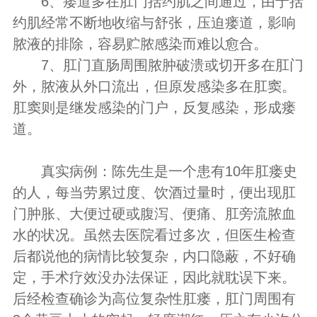
6、瘘道多在肛门括约肌之间通过，由于括
约肌经常不断地收缩与舒张，压迫瘘道，影响
脓液的排除，容易贮脓感染而难以愈合。
7、肛门直肠周围脓肿破溃或切开多在肛门
外，脓液从外口流出，但原发感染多在肛窦。
肛窦则是继发感染的门户，反复感染，形成瘘
道。
真实病例：陈先生是一个患有10年肛瘘史
的人，每当劳累过度、饮酒过量时，便出现肛
门肿胀、大便过硬或腹泻、便痛、肛旁流脓血
水的状况。虽然去医院看过多次，但医生检查
后都说他的病情比较复杂，内口隐蔽，不好确
定，手术疗效没办法保证，因此就耽误下来。
后经检查确诊为高位复杂性肛瘘，肛门周围有