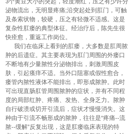
3个黄豆大小的突起，轻度潮红，压之有少许分
泌物流出，无明显疼痛;沿突起处到肛门，可触
及条索状物，较硬，压之有轻微不适感。这是
复杂性肛瘘的典型体征。经治疗后，陈先生很
快痊愈，重返工作岗位。
我们在临床上看到的肛瘘，大多数是肛周脓
肿的后遗症。其主要表现为肛门周围的外瘘口
不断地有少量脓性分泌物排出，刺激周围皮
肤，引起瘙痒不适。当外口阻塞或假性愈合，
瘘管内脓性液体不能排出，即形成脓肿。此时
可出现直肠肛管周围脓肿的症状，并有不同程
度的局部红肿、疼痛、发热、全身乏力。脓肿
自行破溃或切开引流后，症状才慢慢消失。这
种由于引流不畅形成的脓肿，往往是“疼痛--流
脓--缓解”反复出现，这是肛瘘临床表现的特