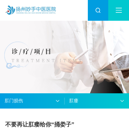
肛门损伤
肛瘘
不要再让肛瘘给你“捅娄子”