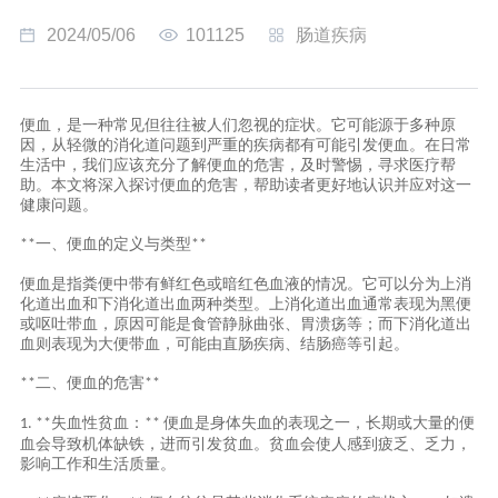
2024/05/06
101125
肠道疾病
便血，是一种常见但往往被人们忽视的症状。它可能源于多种原
因，从轻微的消化道问题到严重的疾病都有可能引发便血。在日常
生活中，我们应该充分了解便血的危害，及时警惕，寻求医疗帮
助。本文将深入探讨便血的危害，帮助读者更好地认识并应对这一
健康问题。
一、便血的定义与类型
**
**
便血是指粪便中带有鲜红色或暗红色血液的情况。它可以分为上消
化道出血和下消化道出血两种类型。上消化道出血通常表现为黑便
或呕吐带血，原因可能是食管静脉曲张、胃溃疡等；而下消化道出
血则表现为大便带血，可能由直肠疾病、结肠癌等引起。
二、便血的危害
**
**
失血性贫血：
便血是身体失血的表现之一，长期或大量的便
1. **
**
血会导致机体缺铁，进而引发贫血。贫血会使人感到疲乏、乏力，
影响工作和生活质量。