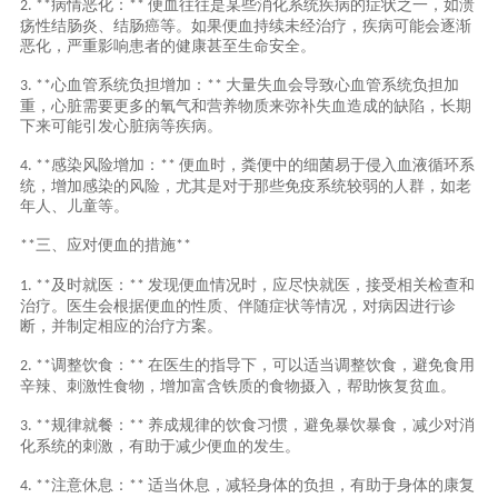
病情恶化：
便血往往是某些消化系统疾病的症状之一，如溃
2. **
**
疡性结肠炎、结肠癌等。如果便血持续未经治疗，疾病可能会逐渐
恶化，严重影响患者的健康甚至生命安全。
心血管系统负担增加：
大量失血会导致心血管系统负担加
3. **
**
重，心脏需要更多的氧气和营养物质来弥补失血造成的缺陷，长期
下来可能引发心脏病等疾病。
感染风险增加：
便血时，粪便中的细菌易于侵入血液循环系
4. **
**
统，增加感染的风险，尤其是对于那些免疫系统较弱的人群，如老
年人、儿童等。
三、应对便血的措施
**
**
及时就医：
发现便血情况时，应尽快就医，接受相关检查和
1. **
**
治疗。医生会根据便血的性质、伴随症状等情况，对病因进行诊
断，并制定相应的治疗方案。
调整饮食：
在医生的指导下，可以适当调整饮食，避免食用
2. **
**
辛辣、刺激性食物，增加富含铁质的食物摄入，帮助恢复贫血。
规律就餐：
养成规律的饮食习惯，避免暴饮暴食，减少对消
3. **
**
化系统的刺激，有助于减少便血的发生。
注意休息：
适当休息，减轻身体的负担，有助于身体的康复
4. **
**